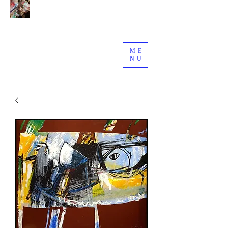
giuseppe granzo
Pittore Scultore Designer
ME
NU