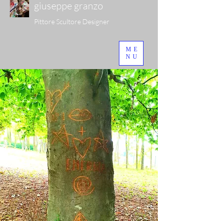
giuseppe granzo
Pittore Scultore Designer
ME
NU